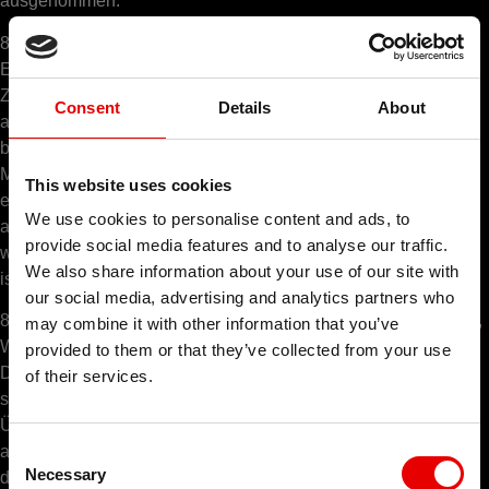
ausgenommen.
8.4. Die Webhostingleistungen umfassen auch Versand,
Empfang sowie die Speicherung von E-Mails. Zu diesen
Zwecken werden die Adressen der Empfänger und Absender,
Consent
Details
About
aber auch weitere Informationen zum E-Mail-Versand (z.B. die
beteiligten Provider), einschließlich Inhalte der jeweiligen E-
Mails verarbeitet. Auch wenn unsere E-Mail-Kommunikation
This website uses cookies
eine Transportwegverschlüsselung aufweist, sind diese nicht
We use cookies to personalise content and ads, to
auf den Servern, von denen sie abgesendet und empfangen
provide social media features and to analyse our traffic.
werden, verschlüsselt. Der Inhalte von E-Mail-Kommunikation
We also share information about your use of our site with
ist daher grundsätzlich Manipulation anfällig.
our social media, advertising and analytics partners who
8.5. Amazon Web Services wird von Amazon.com, Inc. Seattle,
may combine it with other information that you’ve
Washington USA betrieben. Auch wenn personenbezogene
provided to them or that they’ve collected from your use
Daten ausschließlich innerhalb der EU verarbeitet werden
of their services.
sollten, kann es aufgrund der Konzernstruktur wohl zu einer
Übertragung an den Mutterkonzern in den USA kommen. Ein
Consent
angemessenes Datenschutzniveau, das den Anforderungen
Necessary
Selection
der DSGVO gerecht wird, wird nach einem